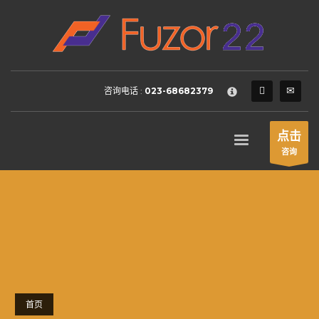
HOW TO SHOP
×
1
Login or create new account.
2
Review your order.
咨询电话 :
023-68682379
3
Payment &
FREE
shipment
If you still have problems, please let us know, by sending an
点击
email to support@website.com . Thank you!
咨询
SHOWROOM HOURS
Mon-Fri 9:00AM - 6:00AM
Sat - 9:00AM-5:00PM
Sundays by appointment only!
首页