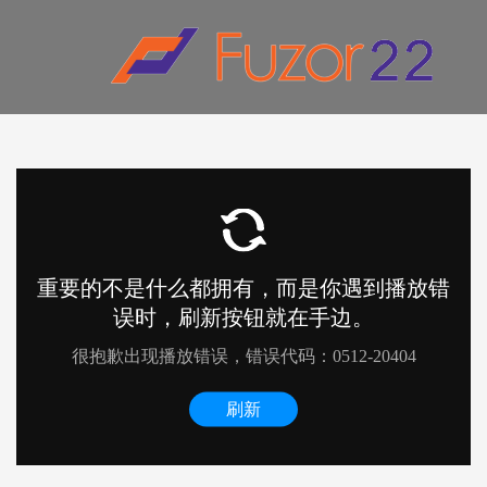
HOW TO SHOP
1
2
Login or create new account.
R
If you still have problems, please let us know, by sen