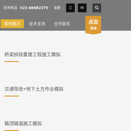
SHOWROOM HOURS
咨询电话 :
023-68682379
支持
×
Mon-Fri 9:00AM - 6:00AM
t
点击
案例展示
技术支持
合作联系
Sat - 9:00AM-5:00PM
咨询
Sundays by appointment only!
桥梁拆除重建工程施工模拟
交通导改+地下土方作业模拟
箱顶隧道施工模拟