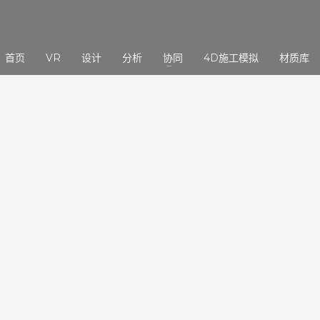
3
eview your order.
Payment &
FREE
shipmen
首页
VR
设计
分析
协同
4D施工模拟
材质库
ding an email to support@website.com . Thank you!