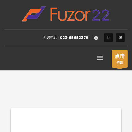
HOW TO SHOP
×
1
Login or create new account.
2
Review your order.
咨询电话 :
023-68682379
3
Payment &
FREE
shipment
If you still have problems, please let us know, by sending an
点击
email to support@website.com . Thank you!
咨询
SHOWROOM HOURS
Mon-Fri 9:00AM - 6:00AM
Sat - 9:00AM-5:00PM
Sundays by appointment only!