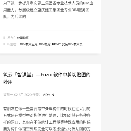
为了进一步提升重庆建工集团各专业技术人员的BIM应
用能力，分层级建立重庆建工集团全专业BIM服务团
队，为后续的
发布在
公司动态
标签在：
BIM技术应用
,
BIM概论
,
REVIT
,
安装BIM技术员
筑云「智课堂」—Fuzor软件中剪切贴图的
妙用
星期一, 02 3月 2020
作者：
ADMIN
有朋友在做一些需要镂空处理构件的时候往往采用的
方式是在模型中对构件进行处理，比如对其开各种各
样的洞口，其实在不做统计工程量等特殊应用的时候
要对构件做镂空处理完全可以考虑通过材质贴图的方