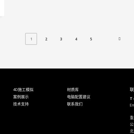
2
3
4
5
1
联
4D施工模拟
材质库
案例展示
电脑配置建议
T 
技术支持
联系我们
Em
重
公
北