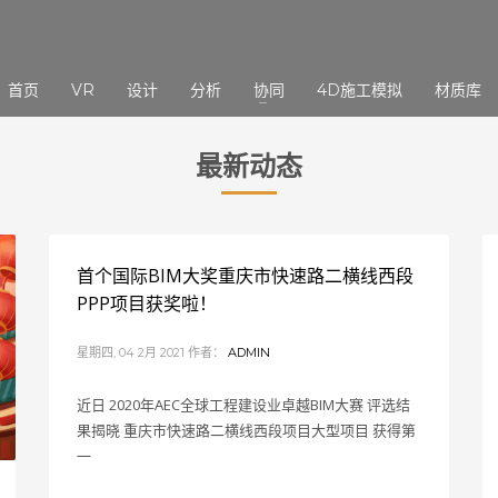
3
eview your order.
Payment &
FREE
shipmen
首页
VR
设计
分析
协同
4D施工模拟
材质库
ding an email to support@website.com . Thank you!
最新动态
首个国际BIM大奖重庆市快速路二横线西段
PPP项目获奖啦！
星期四, 04 2月 2021
作者：
ADMIN
近日 2020年AEC全球工程建设业卓越BIM大赛 评选结
果揭晓 重庆市快速路二横线西段项目大型项目 获得第
一