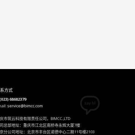
系方式
(023) 68682379
ail:
service@bimcc.com
庆市筑云科技有限责任公司，BIMCC.,LTD
司总部地址：重庆市江北区南桥寺永辉大厦7楼
京分公司地址：北京市丰台区诺德中心二期11号楼2103