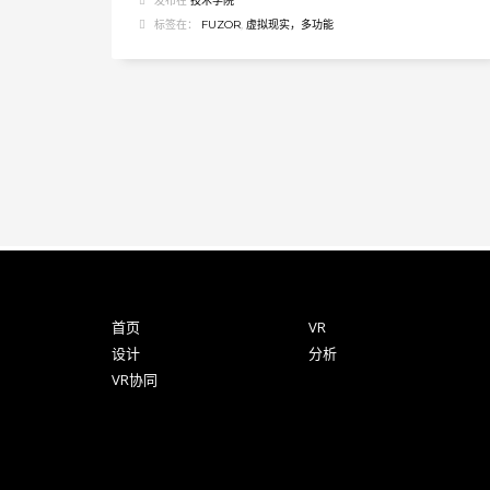
发布在
技术学院
标签在：
FUZOR
,
虚拟现实，多功能
首页
VR
设计
分析
VR协同