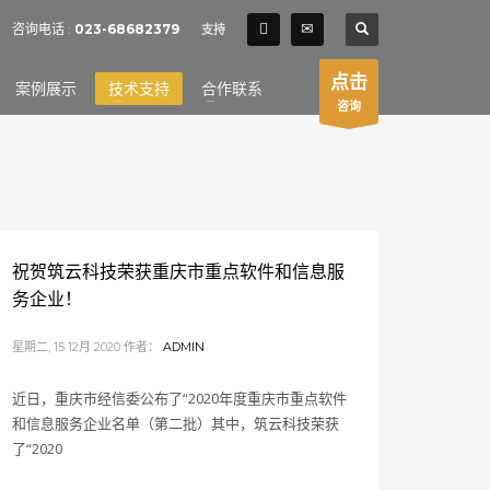
SHOWROOM HOURS
咨询电话 :
023-68682379
支持
×
Mon-Fri 9:00AM - 6:00AM
t
点击
案例展示
技术支持
合作联系
Sat - 9:00AM-5:00PM
咨询
Sundays by appointment only!
祝贺筑云科技荣获重庆市重点软件和信息服
务企业！
星期二, 15 12月 2020
作者：
ADMIN
近日，重庆市经信委公布了“2020年度重庆市重点软件
和信息服务企业名单（第二批）其中，筑云科技荣获
了“2020