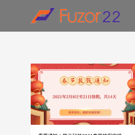
HOW TO SHOP
1
2
Login or create new account.
R
If you still have problems, please let us know, by sen