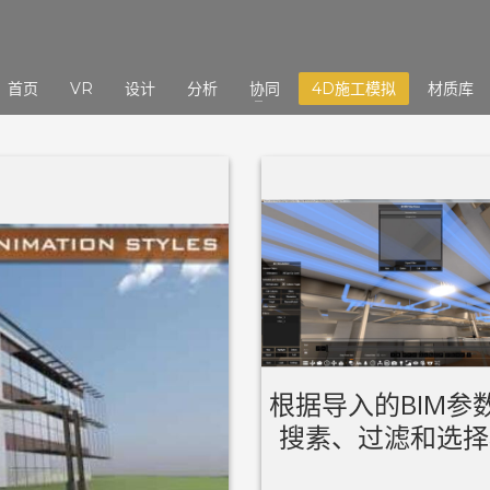
3
eview your order.
Payment &
FREE
shipmen
首页
VR
设计
分析
协同
4D施工模拟
材质库
ding an email to support@website.com . Thank you!
根据导入的BIM参
搜素、过滤和选择