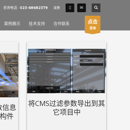
SHOWROOM HOURS
咨询电话 :
023-68682379
支持
×
Mon-Fri 9:00AM - 6:00AM
t
点击
案例展示
技术支持
合作联系
Sat - 9:00AM-5:00PM
咨询
Sundays by appointment only!
将CMS过滤参数导出到其
数信息
它项目中
构件