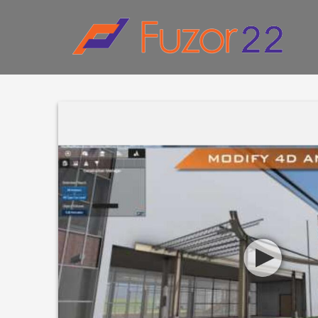
HOW TO SHOP
1
2
Login or create new account.
R
If you still have problems, please let us know, by sen