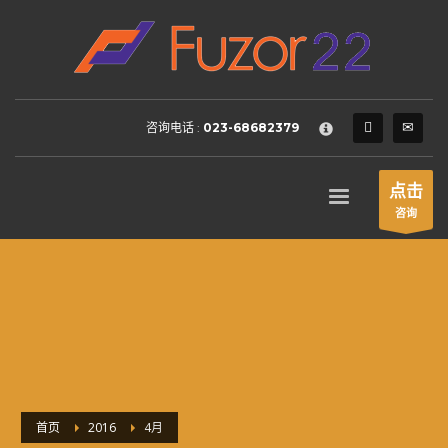
HOW TO SHOP
×
1
Login or create new account.
2
Review your order.
咨询电话 :
023-68682379
3
Payment &
FREE
shipment
If you still have problems, please let us know, by sending an
点击
email to support@website.com . Thank you!
咨询
SHOWROOM HOURS
Mon-Fri 9:00AM - 6:00AM
Sat - 9:00AM-5:00PM
Sundays by appointment only!
首页
2016
4月