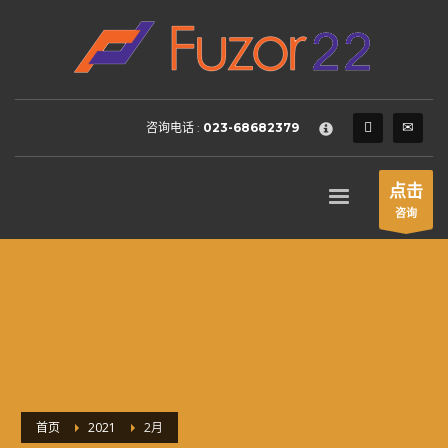
HOW TO SHOP
×
1
Login or create new account.
2
Review your order.
咨询电话 :
023-68682379
3
Payment &
FREE
shipment
If you still have problems, please let us know, by sending an
点击
email to support@website.com . Thank you!
咨询
SHOWROOM HOURS
Mon-Fri 9:00AM - 6:00AM
Sat - 9:00AM-5:00PM
Sundays by appointment only!
首页
2021
2月