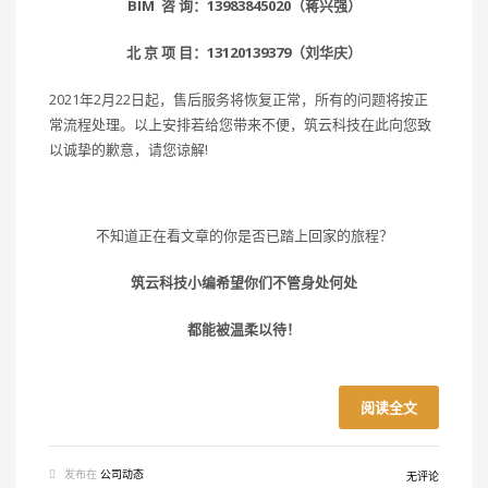
BIM 咨 询：13983845020（蒋兴强）
北 京 项 目：13120139379（刘华庆）
2021年2月22日起，售后服务将恢复正常，所有的问题将按正
常流程处理。以上安排若给您带来不便，筑云科技在此向您致
以诚挚的歉意，请您谅解!
不知道正在看文章的你是否已踏上回家的旅程？
筑云科技小编希望你们不管身处何处
都能被温柔以待！
阅读全文
发布在
公司动态
无评论