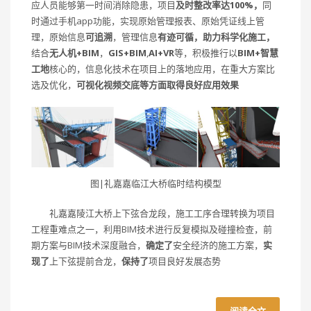
应人员能够第一时间消除隐患，项目
及时整改率达100%，
同
时通过手机app功能，实现原始管理报表、原始凭证线上管
理，原始信息
可追溯
，管理信息
有迹可循，助力科学化施工，
结合
无人机+BIM
，
GIS+BIM
,
AI+VR
等，积极推行以
BIM+智慧
工地
核心的，信息化技术在项目上的落地应用，在重大方案比
选及优化，
可视化视频交底等方面取得良好应用效果
图|礼嘉嘉临江大桥临时结构模型
礼嘉嘉陵江大桥上下弦合龙段，施工工序合理转换为项目
工程重难点之一，利用BIM技术进行反复模拟及碰撞检查，前
期方案与BIM技术深度融合，
确定了
安全经济的施工方案，
实
现了
上下弦提前合龙，
保持了
项目良好发展态势