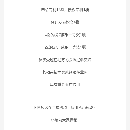
申请专利
14项
，授权专利
4项
合计发表论文
4篇
国家级QC成果一等奖
1项
省部级QC成果一等奖
1项
多次受邀在地方协会做经验交流
其相关技术实施经验在业内
具有重要推广作用
BIM技术在二横线项目应用的小秘密~
小编为大家揭秘~