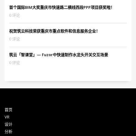
首个国际BIM大奖重庆市快速路二横线西段PPP项目获奖啦！
0 评论
祝贺筑云科技荣获重庆市重点软件和信息服务企业！
0 评论
筑云「智课堂」— Fuzor中快速制作水龙头开关交互场景
0 评论
首页
VR
设计
分析