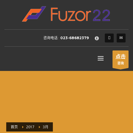
HOW TO SHOP
×
1
Login or create new account.
2
Review your order.
咨询电话 :
023-68682379
3
Payment &
FREE
shipment
If you still have problems, please let us know, by sending an
点击
email to support@website.com . Thank you!
咨询
SHOWROOM HOURS
Mon-Fri 9:00AM - 6:00AM
Sat - 9:00AM-5:00PM
Sundays by appointment only!
首页
2017
3月