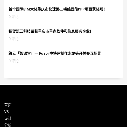
首个国际BIM大奖重庆市快速路二横线西段PPP项目获奖啦！
0 评论
祝贺筑云科技荣获重庆市重点软件和信息服务企业！
0 评论
筑云「智课堂」— Fuzor中快速制作水龙头开关交互场景
0 评论
首页
VR
设计
分析