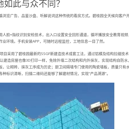
地如此与众不同？
循浏览广告、品鉴沙盘、听解说词这种传统的看房方式。碧桂园全天候向客户
用人脸+指纹识别安检技术，出入口设置安全回形通道，循环播放安全教育视频
作业环境。手机安装APP，可随时远程监控，工地信息一目了然。
项目采用了碧桂园最新的SSGF新建造技术成套工法，通过铝模及结构拉缝技术
 让建造房屋也像3D打印一样，免除外墙二次结构和内外抹灰，实现结构自防水
板，让砌砖、抹灰工序成为历史；厨卫间隔墙专门使用的陶瓷墙板，质量只有
各种标识清晰，扫描二维码还能够了解建材情况，实现“产品溯源”。