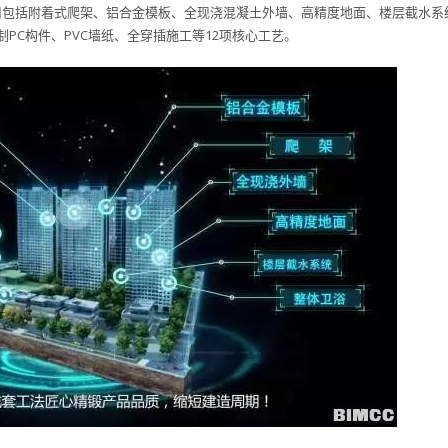
运用包括附着式爬架、铝合金模板、全现浇混凝土外墙、高精度地面、楼层截水系
PC构件、PVC墙纸、全穿插施工等12项核心工艺。