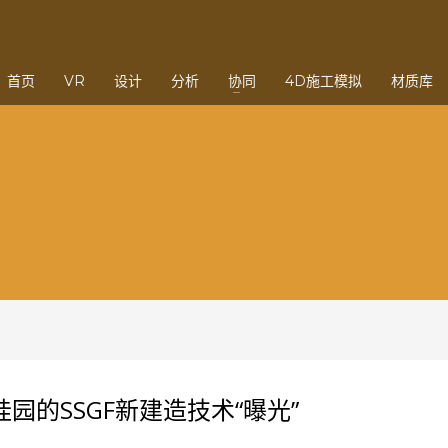
3
eview your order.
Payment &
FREE
shipmen
首页
VR
设计
分析
协同
4D施工模拟
材质库
ding an email to support@website.com . Thank you!
园的SSGF新建造技术“曝光”