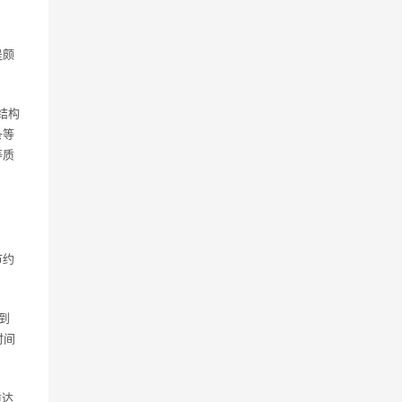
是颇
结构
条等
等质
节约
到
时间
质达