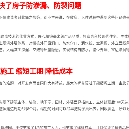
决了房子防渗漏、防裂问题
不仅建造者对此痛之欲绝，对业主来说，在收房、入住过程中遇到这些问题也
传统建造技术的作业方式，匠心精锻毫米级产品品质，打造高科技现代住宅。主体
土现浇外墙体系，对楼栋外门窗洞口、防水企口，滴水线、空调板、外立面线
艺。大幅减少渗漏、空鼓等质量隐患，实现结构自防水，减少外墙、窗边渗漏
施工 缩短工期 降低成本
临的难题，对开发商而言同样大有裨益。最大的裨益莫过于能缩短工期，由此
实现了建筑主体、装修、地下室、园林、外墙面穿插施工，主体封顶后180天达
整体建造周期6到8个月。缩短的时间可以尽早把房子卖出去，回收资金，所以
山碧桂园，不仅节省了1/3的施工人力，也节省了建筑成本，并且保证了建筑品