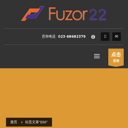
HOW TO SHOP
×
1
Login or create new account.
2
Review your order.
咨询电话 :
023-68682379
3
Payment &
FREE
shipment
If you still have problems, please let us know, by sending an
点击
email to support@website.com . Thank you!
咨询
SHOWROOM HOURS
Mon-Fri 9:00AM - 6:00AM
Sat - 9:00AM-5:00PM
Sundays by appointment only!
首页
标签文章"BIM"