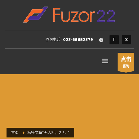
HOW TO SHOP
×
1
Login or create new account.
2
Review your order.
咨询电话 :
023-68682379
3
Payment &
FREE
shipment
If you still have problems, please let us know, by sending an
点击
email to support@website.com . Thank you!
咨询
SHOWROOM HOURS
Mon-Fri 9:00AM - 6:00AM
Sat - 9:00AM-5:00PM
Sundays by appointment only!
首页
标签文章"无人机，GIS，"