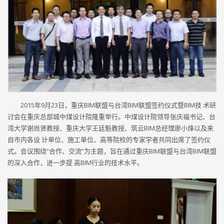
2015年9月23日，重庆BIM联盟与台湾BIM联盟签约仪式暨BIM技 术研
讨会在重庆总部城中煤设计院隆重举行。中煤设计院领导张庆福书记、台
湾大学谢尚贤教授、重庆大学王廷魁教授、筑云BIM总经理廖小烽以及来
自市内各设 计单位、施工单位、高等院校的专家学者共同出席了签约仪
式。会议围绕“合作、交流”为主题，旨在通过重庆BIM联盟与台湾BIM联盟
的深入合作，进一步提 高BIM行业的技术水平。