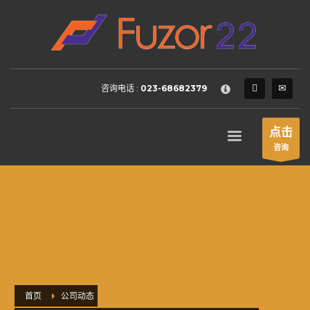
HOW TO SHOP
×
1
Login or create new account.
2
Review your order.
咨询电话 :
023-68682379
3
Payment &
FREE
shipment
If you still have problems, please let us know, by sending an
点击
email to support@website.com . Thank you!
咨询
SHOWROOM HOURS
Mon-Fri 9:00AM - 6:00AM
Sat - 9:00AM-5:00PM
Sundays by appointment only!
首页
公司动态