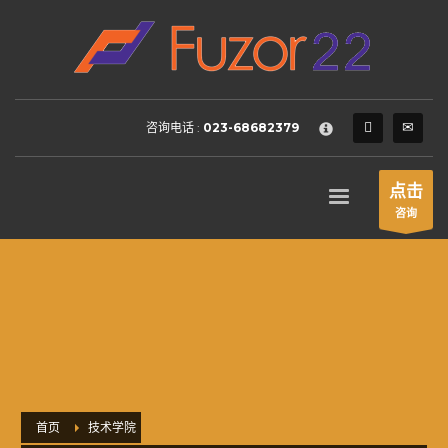
HOW TO SHOP
×
1
Login or create new account.
2
Review your order.
咨询电话 :
023-68682379
3
Payment &
FREE
shipment
If you still have problems, please let us know, by sending an
点击
email to support@website.com . Thank you!
咨询
SHOWROOM HOURS
Mon-Fri 9:00AM - 6:00AM
Sat - 9:00AM-5:00PM
Sundays by appointment only!
首页
技术学院