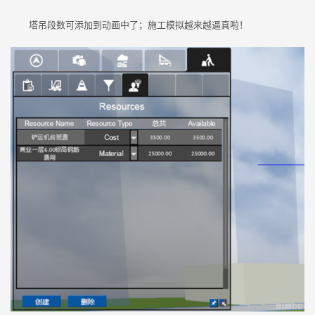
塔吊段数可添加到动画中了；施工模拟越来越逼真啦！