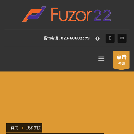
HOW TO SHOP
×
1
Login or create new account.
2
Review your order.
咨询电话 :
023-68682379
3
Payment &
FREE
shipment
If you still have problems, please let us know, by sending an
点击
email to support@website.com . Thank you!
咨询
SHOWROOM HOURS
Mon-Fri 9:00AM - 6:00AM
Sat - 9:00AM-5:00PM
Sundays by appointment only!
首页
技术学院