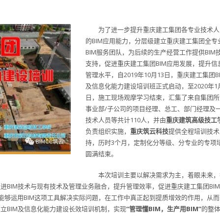
为了进一步提升重庆建工集团各专业技术人
的BIM应用能力，分层级建立重庆建工集团全专
BIM服务团队，为后续的生产经营工作提供BIM
支持，促进重庆建工集团BIM应用发展，提升信
管理水平，自2019年10月13日，重庆建工集团B
及信息化能力建设培训班正式启动，至2020年1
日，施工现场观摩学习结束，汇集了来自集团所
事业部/子公司的项目经理、总工、部门经理及
技术人员等共计110人，并由
重庆建筑高级技工
负责组织实施，
重庆筑云科技
提供全程培训技术
持，历时3个月，定制化分等级、分专业的专项
圆满结束。
本次培训主要以解决需求为主，着眼未来，
促进BIM技术与现有技术及管理业务融合，提升管理效率，促进重庆建工集团BI
能够运用BIM这项工具解决实际问题，在工作中真正起到提质增效的作用，从而
建立BIM及信息化能力建设长效培训机制，实现
“管理懂BIM，生产用BIM”
的整