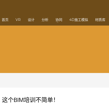
3
eview your order.
Payment &
FREE
shipmen
首页
VR
设计
分析
协同
4D施工模拟
材质库
ding an email to support@website.com . Thank you!
，这个BIM培训不简单！