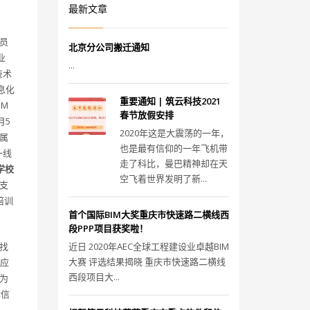
最新文章
员
北京分公司搬迁通知
业
...
技术
息化
重要通知 | 筑云科技2021
IM
春节放假安排
月5
2020年这是大震荡的一年，
属
也是最有信仰的一年飞机带
一线
走了科比，曼巴精神却在天
学校
空飞着世界发明了新...
支
培训
首个国际BIM大奖重庆市快速路二横线西
段PPP项目获奖啦！
找
近日 2020年AEC全球工程建设业卓越BIM
大赛 评选结果揭晓 重庆市快速路二横线
M应
西段项目大...
为
体信