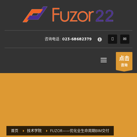
HOW TO SHOP
×
1
Login or create new account.
2
Review your order.
咨询电话 :
023-68682379
3
Payment &
FREE
shipment
If you still have problems, please let us know, by sending an
点击
email to support@website.com . Thank you!
咨询
SHOWROOM HOURS
Mon-Fri 9:00AM - 6:00AM
Sat - 9:00AM-5:00PM
Sundays by appointment only!
首页
技术学院
FUZOR——优化全生命周期BIM交付