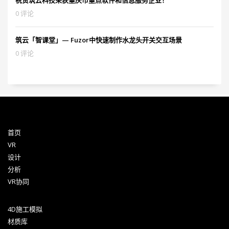
祝贺筑云科技荣获重庆市重点软件和信息服务企业！
0 评论
筑云「智课堂」— Fuzor中快速制作水龙头开关交互场景
0 评论
首页
VR
设计
分析
VR协同
4D施工模拟
材质库