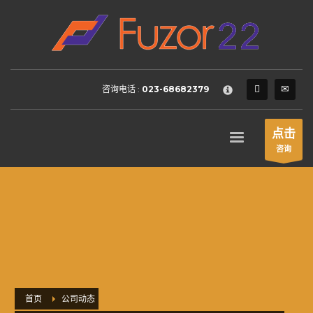
HOW TO SHOP
×
1
Login or create new account.
2
Review your order.
咨询电话 :
023-68682379
3
Payment &
FREE
shipment
If you still have problems, please let us know, by sending an
点击
email to support@website.com . Thank you!
咨询
SHOWROOM HOURS
Mon-Fri 9:00AM - 6:00AM
Sat - 9:00AM-5:00PM
Sundays by appointment only!
首页
公司动态