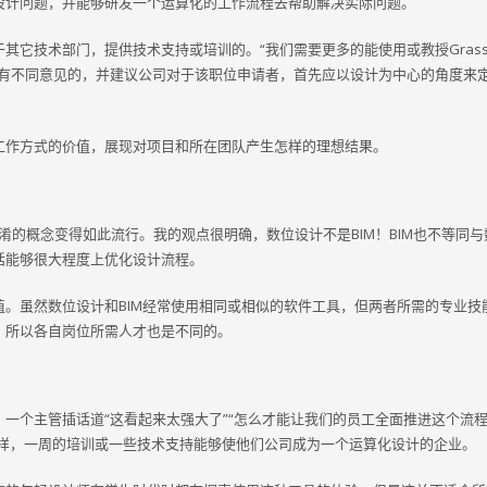
设计问题，并能够研发一个运算化的工作流程去帮助解决实际问题。
它技术部门，提供技术支持或培训的。“我们需要更多的能使用或教授Grassho
持有不同意见的，并建议公司对于该职位申请者，首先应以设计为中心的角度来
工作方式的价值，展现对项目和所在团队产生怎样的理想结果。
混淆的概念变得如此流行。我的观点很明确，数位设计不是BIM！BIM也不等同
话能够很大程度上优化设计流程。
。虽然数位设计和BIM经常使用相同或相似的软件工具，但两者所需的专业技
，所以各自岗位所需人才也是不同的。
一个主管插话道“这看起来太强大了”“怎么才能让我们的员工全面推进这个流
M套件一样，一周的培训或一些技术支持能够使他们公司成为一个运算化设计的企业。