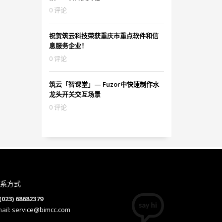
0 评论
祝贺筑云科技荣获重庆市重点软件和信
息服务企业！
0 评论
筑云「智课堂」— Fuzor中快速制作水
龙头开关交互场景
0 评论
系方式
(023) 68682379
ail:
service@bimcc.com