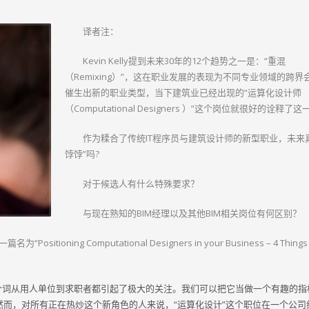
译者注：
Kevin Kelly提到未来30年的12个趋势之一是：“重混
（Remixing）”，这在职业发展的表现为不同专业领域的跨界
催生出新的职业类型，当下建筑业已经出现的“运算化设计师
（Computational Designers ）”这个岗位就很好的诠释了
作为糅合了传统IT程序员与建筑设计师的新型职业，未来
饽饽”吗?
对于候选人有什么特殊要求？
与现在熟知的BIM经理以及其他BIM相关岗位有何区别？
ioning Computational Designers in your Business – 4 Things 
gners）这个词从用人单位到求职者都引起了极大的关注。我们可以把它当做一个有趣的
而，对所有正在热炒这个新角色的人来说，“运算化设计”这个职位在一个公司