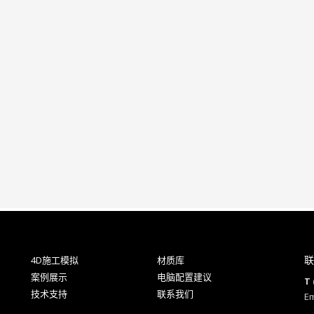
联
4D施工模拟
材质库
案例展示
电脑配置建议
T 
技术支持
联系我们
Em