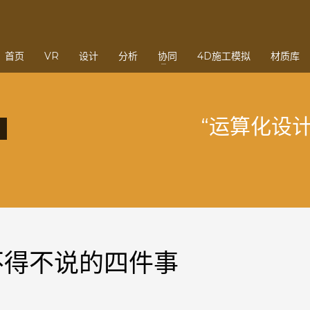
3
eview your order.
Payment &
FREE
shipmen
首页
VR
设计
分析
协同
4D施工模拟
材质库
ding an email to support@website.com . Thank you!
“运算化设
不得不说的四件事