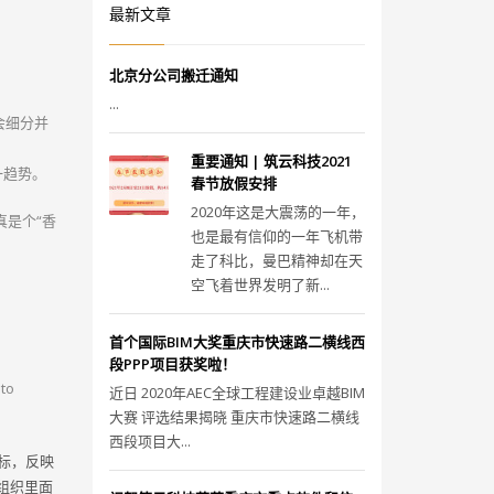
最新文章
北京分公司搬迁通知
...
会细分并
重要通知 | 筑云科技2021
这一趋势。
春节放假安排
2020年这是大震荡的一年，
真是个“香
也是最有信仰的一年飞机带
走了科比，曼巴精神却在天
空飞着世界发明了新...
首个国际BIM大奖重庆市快速路二横线西
段PPP项目获奖啦！
to
近日 2020年AEC全球工程建设业卓越BIM
大赛 评选结果揭晓 重庆市快速路二横线
西段项目大...
指标，反映
组织里面