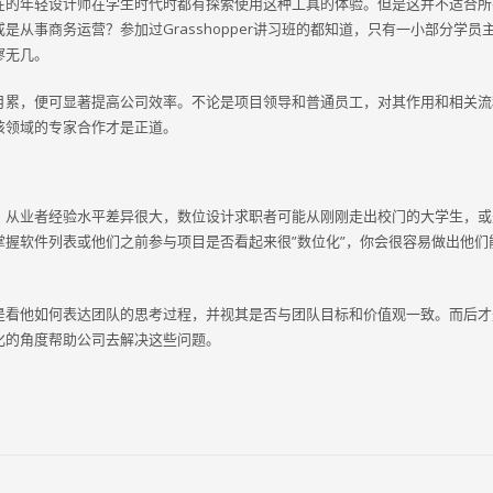
在的年轻设计师在学生时代时都有探索使用这种工具的体验。但是这并不适合所
从事商务运营？参加过Grasshopper讲习班的都知道，只有一小部分学员
寥无几。
月累，便可显著提高公司效率。不论是项目领导和普通员工，对其作用和相关流
该领域的专家合作才是正道。
，从业者经验水平差异很大，数位设计求职者可能从刚刚走出校门的大学生，或
握软件列表或他们之前参与项目是否看起来很”数位化”，你会很容易做出他们
是看他如何表达团队的思考过程，并视其是否与团队目标和价值观一致。而后才
化的角度帮助公司去解决这些问题。