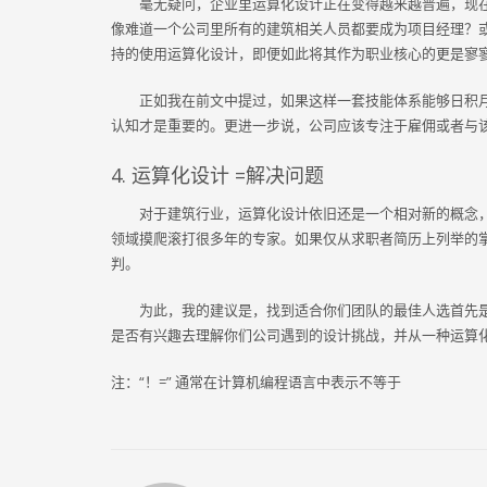
毫无疑问，企业里运算化设计正在变得越来越普遍，现
像难道一个公司里所有的建筑相关人员都要成为项目经理？或是
持的使用运算化设计，即便如此将其作为职业核心的更是寥
正如我在前文中提过，如果这样一套技能体系能够日积
认知才是重要的。更进一步说，公司应该专注于雇佣或者与
4. 运算化设计 =解决问题
对于建筑行业，运算化设计依旧还是一个相对新的概念
领域摸爬滚打很多年的专家。如果仅从求职者简历上列举的掌
判。
为此，我的建议是，找到适合你们团队的最佳人选首先
是否有兴趣去理解你们公司遇到的设计挑战，并从一种运算
注：“！=” 通常在计算机编程语言中表示不等于