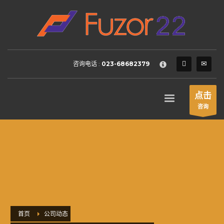
HOW TO SHOP
×
1
Login or create new account.
2
Review your order.
咨询电话 :
023-68682379
3
Payment &
FREE
shipment
If you still have problems, please let us know, by sending an
点击
email to support@website.com . Thank you!
咨询
SHOWROOM HOURS
Mon-Fri 9:00AM - 6:00AM
Sat - 9:00AM-5:00PM
Sundays by appointment only!
首页
公司动态