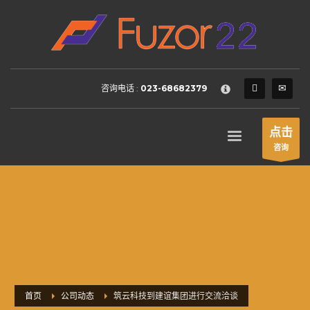
HOW TO SHOP
×
1
Login or create new account.
2
Review your order.
咨询电话 :
023-68682379
3
Payment &
FREE
shipment
If you still have problems, please let us know, by sending an
点击
email to support@website.com . Thank you!
咨询
SHOWROOM HOURS
Mon-Fri 9:00AM - 6:00AM
Sat - 9:00AM-5:00PM
Sundays by appointment only!
首页
公司动态
筑云科技到建谊集团进行交流洽谈