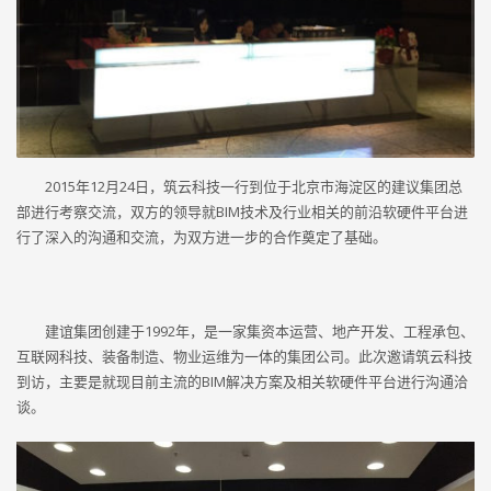
2015年12月24日，筑云科技一行到位于北京市海淀区的建议集团总
部进行考察交流，双方的领导就
BIM
技术及行业相关的前沿软硬件平台进
行了深入的沟通和交流，为双方进一步的合作奠定了基础。
建谊集团创建于
1992
年，是一家集资本运营、地产开发、工程承包、
互联网科技、装备制造、物业运维为一体的集团公司。此次邀请筑云科技
到访，主要是就现目前主流的
BIM
解决方案及相关软硬件平台进行沟通洽
谈。