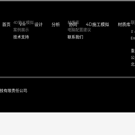
3
eview your order.
Payment &
FREE
shipmen
联
4D施工模拟
材质库
首页
VR
设计
分析
协同
4D施工模拟
材质库
案例展示
电脑配置建议
T 
ding an email to support@website.com . Thank you!
技术支持
联系我们
Em
重
公
北
技有限责任公司
.