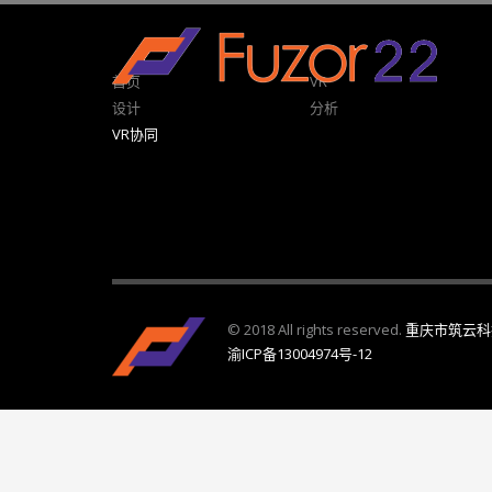
HOW TO SHOP
1
2
Login or create new account.
R
首页
VR
设计
分析
If you still have problems, please let us know, by sen
VR协同
© 2018 All rights reserved.
重庆市筑云科
渝ICP备13004974号-12