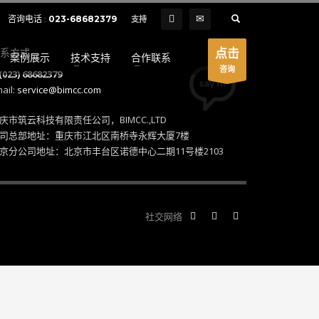
SHOWROOM HOURS
咨询电话 :
023-68682379
支持
×
Mon-Fri 9:00AM - 6:00AM
t
点击
系方式
案例展示
技术支持
合作联系
Sat - 9:00AM-5:00PM
咨询
(023) 68682379
Sundays by appointment only!
ail:
service@bimcc.com
庆市筑云科技有限责任公司，BIMCC.,LTD
司总部地址：重庆市江北区南桥寺永辉大厦7楼
京分公司地址：北京市丰台区诺德中心二期11号楼2103
社交网络