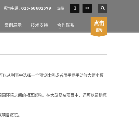
SHOWROOM HOURS
咨询电话 :
023-68682379
支持
×
Mon-Fri 9:00AM - 6:00AM
t
点击
案例展示
技术支持
合作联系
Sat - 9:00AM-5:00PM
咨询
Sundays by appointment only!
您可以从列表中选择一个预设比例或者用手柄手动放大缩小模
周围环境之间的相互影响。在大型复杂项目中，还可以帮助您
式项目概览。