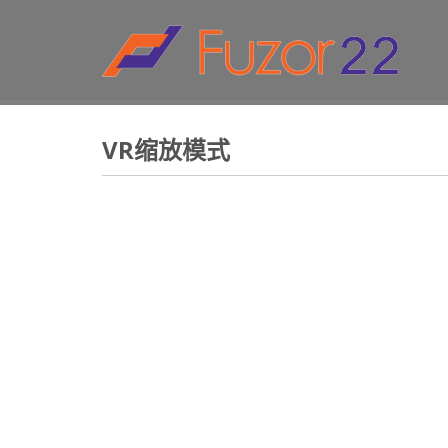
HOW TO SHOP
1
2
Login or create new account.
R
If you still have problems, please let us know, by sen
VR缩放模式