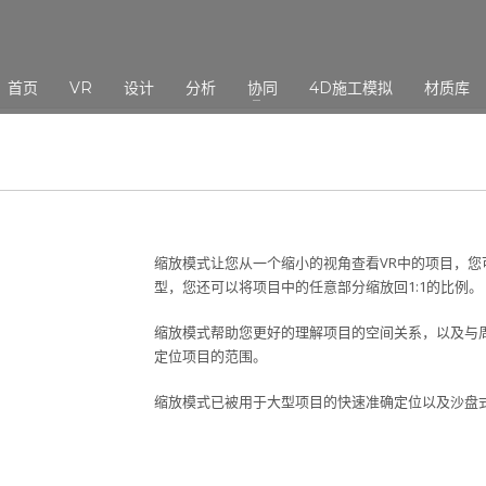
3
eview your order.
Payment &
FREE
shipmen
首页
VR
设计
分析
协同
4D施工模拟
材质库
ding an email to support@website.com . Thank you!
缩放模式让您从一个缩小的视角查看VR中的项目，
型，您还可以将项目中的任意部分缩放回1:1的比例。
缩放模式帮助您更好的理解项目的空间关系，以及与
定位项目的范围。
缩放模式已被用于大型项目的快速准确定位以及沙盘