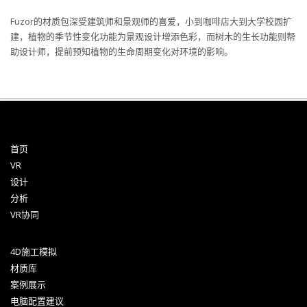
Fuzor的材质包深受建筑师和景观师的喜爱，小到咖啡店大到大学校园扩
建，植物的季节性变化功能为景观设计增添色彩，而树木的生长功能则帮
助设计师，提前预知植物的生命周期变化对环境的影响。
首页
VR
设计
分析
VR协同
4D施工模拟
材质库
案例展示
电脑配置建议