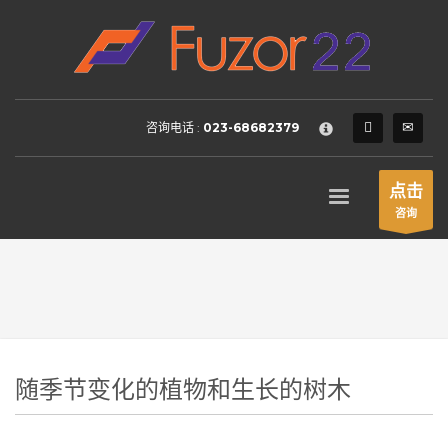
HOW TO SHOP
×
1
Login or create new account.
2
Review your order.
咨询电话 :
023-68682379
3
Payment &
FREE
shipment
If you still have problems, please let us know, by sending an
点击
email to support@website.com . Thank you!
咨询
SHOWROOM HOURS
Mon-Fri 9:00AM - 6:00AM
Sat - 9:00AM-5:00PM
Sundays by appointment only!
随季节变化的植物和生长的树木