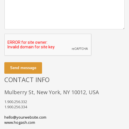
Send message
CONTACT INFO
Mulberry St, New York, NY 10012, USA
1.900.256.332
1.900.256.334
hello@yourwebsite.com
www.hogash.com