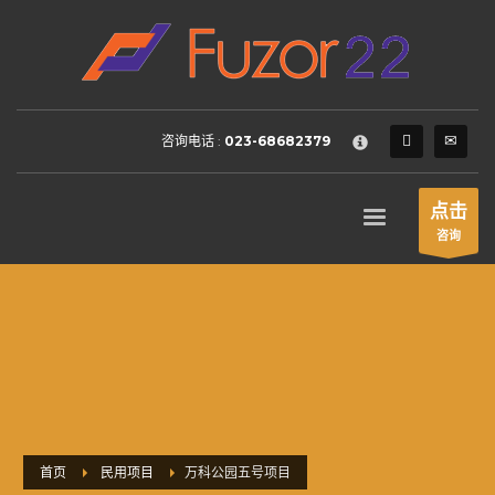
HOW TO SHOP
×
1
Login or create new account.
2
Review your order.
咨询电话 :
023-68682379
3
Payment &
FREE
shipment
If you still have problems, please let us know, by sending an
点击
email to support@website.com . Thank you!
咨询
SHOWROOM HOURS
Mon-Fri 9:00AM - 6:00AM
Sat - 9:00AM-5:00PM
Sundays by appointment only!
首页
民用项目
万科公园五号项目