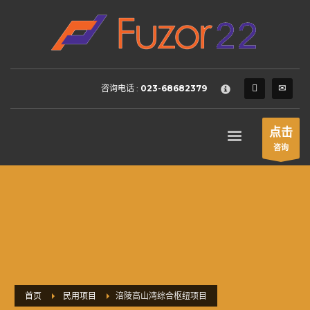
HOW TO SHOP
×
1
Login or create new account.
2
Review your order.
咨询电话 :
023-68682379
3
Payment &
FREE
shipment
If you still have problems, please let us know, by sending an
点击
email to support@website.com . Thank you!
咨询
SHOWROOM HOURS
Mon-Fri 9:00AM - 6:00AM
Sat - 9:00AM-5:00PM
Sundays by appointment only!
首页
民用项目
涪陵高山湾综合枢纽项目