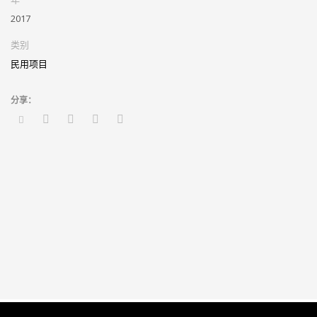
1.造型推敲、指标分析、方案模拟
2017
2.日照、能源分析、烟气模拟、人流模拟及风环境模拟
类别
民用项目
3.场地及竖向分析
4.BIM施工图设计、复杂节点深化、碰撞检查、管线综合
5.BIM工程量统计
6.VR体验性设计、精装BIM设计 、参数化设计
7.监控模拟
8.市政轨道类项目标准化的建立