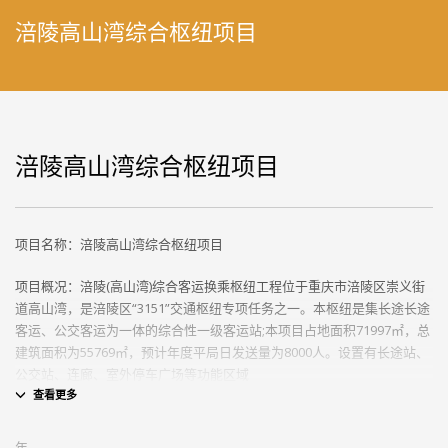
涪陵高山湾综合枢纽项目
涪陵高山湾综合枢纽项目
项目名称：涪陵高山湾综合枢纽项目
项目概况：涪陵(高山湾)综合客运换乘枢纽工程位于重庆市涪陵区崇义街
道高山湾，是涪陵区“3151”交通枢纽专项任务之一。本枢纽是集长途长途
客运、公交客运为一体的综合性一级客运站;本项目占地面积71997㎡，总
建筑面积为55769㎡，预计年度平局日发送量为8000人。设置有长途站、
公交站、连廊、室外停车广场等功能区域
BIM咨询服务内容：
年