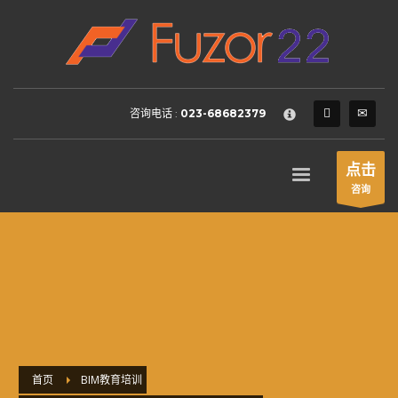
HOW TO SHOP
×
1
Login or create new account.
2
Review your order.
咨询电话 :
023-68682379
3
Payment &
FREE
shipment
If you still have problems, please let us know, by sending an
点击
email to support@website.com . Thank you!
咨询
SHOWROOM HOURS
Mon-Fri 9:00AM - 6:00AM
Sat - 9:00AM-5:00PM
Sundays by appointment only!
首页
BIM教育培训