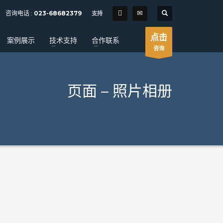
SHOWROOM HOURS
咨询电话 :
023-68682379
支持
×
Mon-Fri 9:00AM - 6:00AM
t
点击
案例展示
技术支持
合作联系
Sat - 9:00AM-5:00PM
咨询
Sundays by appointment only!
页面 – 照片相册