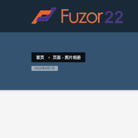
HOW TO SHOP
1
2
Login or create new account.
R
If you still have problems, please let us know, by sen
首页
页面 – 照片相册
2026年8月7日