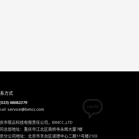
系方式
(023) 68682379
ail:
service@bimcc.com
庆市筑云科技有限责任公司，BIMCC.,LTD
司总部地址：重庆市江北区南桥寺永辉大厦7楼
京分公司地址：北京市丰台区诺德中心二期11号楼2103