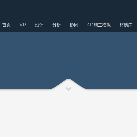
3
eview your order.
Payment &
FREE
shipmen
首页
VR
设计
分析
协同
4D施工模拟
材质库
ding an email to support@website.com . Thank you!