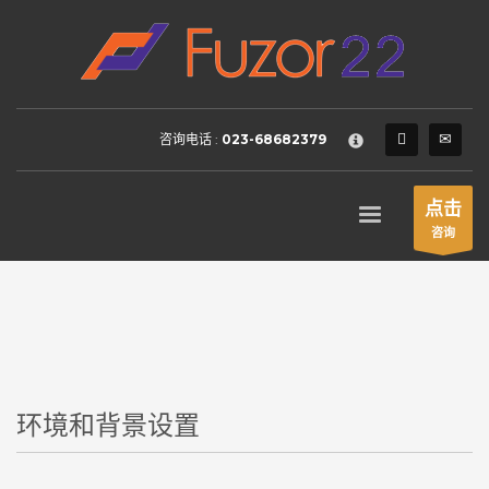
HOW TO SHOP
×
1
Login or create new account.
2
Review your order.
咨询电话 :
023-68682379
3
Payment &
FREE
shipment
If you still have problems, please let us know, by sending an
点击
email to support@website.com . Thank you!
咨询
SHOWROOM HOURS
Mon-Fri 9:00AM - 6:00AM
Sat - 9:00AM-5:00PM
Sundays by appointment only!
环境和背景设置