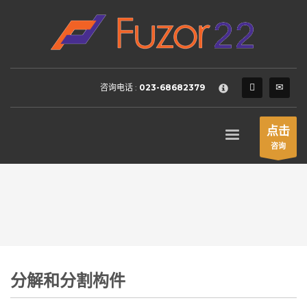
HOW TO SHOP
×
1
Login or create new account.
2
Review your order.
咨询电话 :
023-68682379
3
Payment &
FREE
shipment
If you still have problems, please let us know, by sending an
点击
email to support@website.com . Thank you!
咨询
SHOWROOM HOURS
Mon-Fri 9:00AM - 6:00AM
Sat - 9:00AM-5:00PM
Sundays by appointment only!
分解和分割构件