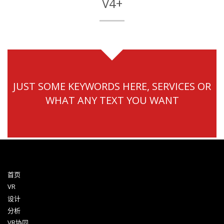
V4+
JUST SOME KEYWORDS HERE, SERVICES OR
WHAT ANY TEXT YOU WANT
首页
VR
设计
分析
VR协同