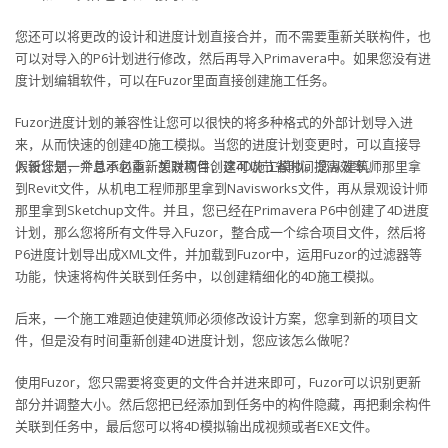
您还可以将更改的设计和进度计划直接合并，而不需要重新关联构件，也
可以对导入的P6计划进行修改，然后再导入Primavera中。如果您没有进
度计划编辑软件，可以在Fuzor里面直接创建施工任务。
Fuzor进度计划的兼容性让您可以很快的将多种格式的外部计划导入进
来，从而快速的创建4D施工模拟。当您的进度计划变更时，可以直接导
入新计划，并且不必重新关联构件，这可以节省时间提高效率。
假设您是一个总承包商，想对项目创建4D施工模拟。您从建筑师那里拿
到Revit文件，从机电工程师那里拿到Navisworks文件，再从景观设计师
那里拿到Sketchup文件。并且，您已经在Primavera P6中创建了4D进度
计划，那么您将所有文件导入Fuzor，整合成一个综合项目文件，然后将
P6进度计划导出成XML文件，并加载到Fuzor中，运用Fuzor的过滤器等
功能，快速将构件关联到任务中，以创建精细化的4D施工模拟。
后来，一个施工难题迫使建筑师必须修改设计方案，您拿到新的项目文
件，但是没有时间重新创建4D进度计划，您应该怎么做呢？
使用Fuzor，您只需要将变更的文件合并进来即可，Fuzor可以识别更新
部分并调整大小。然后您把已经添加到任务中的构件隐藏，再把剩余构件
关联到任务中，最后您可以将4D模拟输出成视频或者EXE文件。