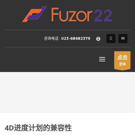
HOW TO SHOP
×
1
Login or create new account.
2
Review your order.
咨询电话 :
023-68682379
3
Payment &
FREE
shipment
If you still have problems, please let us know, by sending an
点击
email to support@website.com . Thank you!
咨询
SHOWROOM HOURS
Mon-Fri 9:00AM - 6:00AM
Sat - 9:00AM-5:00PM
Sundays by appointment only!
4D进度计划的兼容性